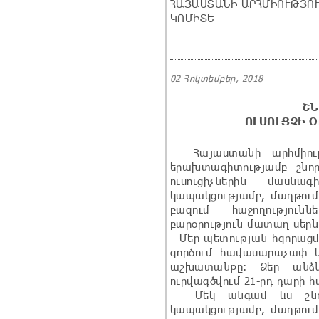
ՀԱՅԱՍՏԱՆԻ ԱՐՀՄԻՈՒԹՅՈ
ԿՈՄԻՏԵ
02 Հոկտեմբեր, 2018
ՇՆ
ՈՒՍՈՒՑՉԻ 
Հայաստանի արհմիությ
երախտագիտությամբ շնոր
ուսուցիչներին մասն
կապակցությամբ, մաղթում`
բազում հաջողությունն
բարօրություն մատաղ սերն
Մեր պետության հզորացմ
գործում հավասարաչափ կ
աշխատանքը: Ձեր անձն
ուրվագծվում 21-րդ դարի 
Մեկ անգամ ևս շնորհ
կապակցությամբ, մաղթում 