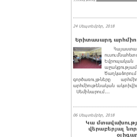
24 Սեպտեմբեր, 2018
Երիտասարդ արհմիո
Հայաստանի
ուսումնա
Եվրոպակա
աջակցությ
Ծաղկաձորու
գործառույթները արհմ
արհմիութենական ակտիվիս
Սեմինարում...
06 Սեպտեմբեր, 2018
Կա մտավախությո
վերաբերյալ նո
օլիգա