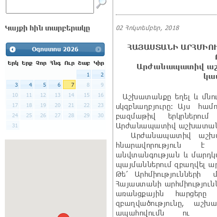
Կայքի հին տարբերակը
02 Հոկտեմբեր, 2018
ՀԱՅԱՍՏԱՆԻ ԱՐՀՄԻՈ
Օգոստոս
2026
Երկ
Երք
Չոր
Հնգ
Ուր
Շաբ
Կիր
Արժանապատիվ աշ
1
2
կա
3
4
5
6
7
8
9
10
11
12
13
14
15
16
Աշխատանքը եղել և մնո
սկզբնաղբյուրը: Այս համ
17
18
19
20
21
22
23
բազմաթիվ երկրներու
24
25
26
27
28
29
30
Արժանապատիվ աշխատան
31
Արժանապատիվ աշխատ
հնարավորություն է 
անվտանգության և մարդ
պայմաններում զբաղվել
Թե՛ Արհմիությունների 
Հայաստանի արհմիություն
առանցքային հարցերը
զբաղվածությունը, աշ
ապահովումն ու ա