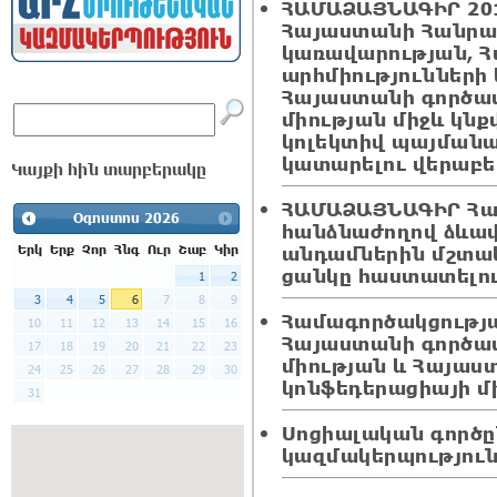
ՀԱՄԱՁԱՅՆԱԳԻՐ 201
Հայաստանի Հանրա
կառավարության, 
արհմիությունների
Հայաստանի գործա
միության միջև կ
կոլեկտիվ պայմանա
կատարելու վերաբե
Կայքի հին տարբերակը
ՀԱՄԱՁԱՅՆԱԳԻՐ Հ
Օգոստոս
2026
հանձնաժողով ձևավ
անդամներին մշտա
Երկ
Երք
Չոր
Հնգ
Ուր
Շաբ
Կիր
ցանկը հաստատելո
1
2
3
4
5
6
7
8
9
Համագործակցությ
10
11
12
13
14
15
16
Հայաստանի գործա
17
18
19
20
21
22
23
միության և Հայաս
24
25
26
27
28
29
30
կոնֆեդերացիայի մ
31
Սոցիալական գործը
կազմակերպություն