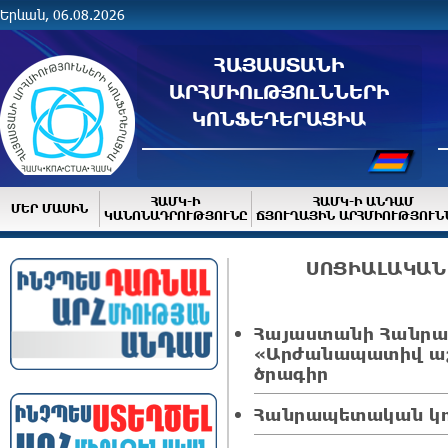
Երևան, 06.08.2026
ՀԱՅԱՍՏԱՆԻ
ԱՐՀՄԻՈւԹՅՈւՆՆԵՐԻ
ԿՈՆՖԵԴԵՐԱՑԻԱ
ՀԱՄԿ-Ի
ՀԱՄԿ-Ի ԱՆԴԱՄ
ՄԵՐ ՄԱՍԻՆ
ԿԱՆՈՆԱԴՐՈՒԹՅՈՒՆԸ
ՃՅՈՒՂԱՅԻՆ ԱՐՀՄԻՈՒԹՅՈՒՆ
ՍՈՑԻԱԼԱԿԱՆ
Հայաստանի Հանրապ
«Արժանապատիվ ա
ծրագիր
Հանրապետական կո