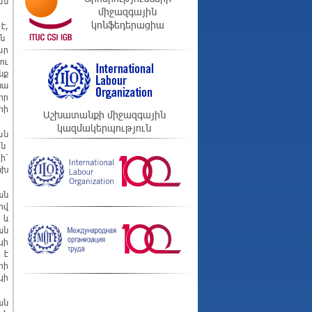
ան
միջազգային
կոնֆեդերացիա
է,
ան
ար
ու
նք
նա
որ
րի
Աշխատանքի միջազգային
կազմակերպություն
ան
ան
ի՝
ախ
ան
ով
 և
ան
կի
 է
րի
կի
ան