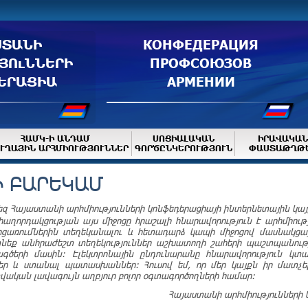
ՍՏԱՆԻ
КОНФЕДЕРАЦИЯ
ՅՈւՆՆԵՐԻ
ПРОФСОЮЗОВ
ԵՐԱՑԻԱ
АРМЕНИИ
ՀԱՄԿ-Ի ԱՆԴԱՄ
ՍՈՑԻԱԼԱԿԱՆ
ԻՐԱՎԱԿԱՆ
ՒՂԱՅԻՆ ԱՐՀՄԻՈՒԹՅՈՒՆՆԵՐ
ԳՈՐԾԸՆԿԵՐՈՒԹՅՈՒՆ
ՓԱՍՏԱԹՂԹ
Ի ԲԱՐԵԿԱՄ
Ձեզ Հայաստանի արհմիությունների կոնֆեդերացիայի ինտերնետային կայ
հաղորդակցության այս միջոցը հրաշալի հնարավորություն է արհմիութ
ոցառումներին տեղեկանալու և հետադարձ կապի միջոցով մասնակցա
գտնեք անհրաժեշտ տեղեկություններ աշխատողի շահերի պաշտպանու
գծերի մասին: Էլեկտրոնային ընդունարանը հնարավորություն կտա
ներ և ստանալ պատասխաններ: Հուսով եմ, որ մեր կայքն իր մատչե
ական լավագույն աղբյուր բոլոր օգտագործողների համար:
Հայաստանի արհմիությունների 