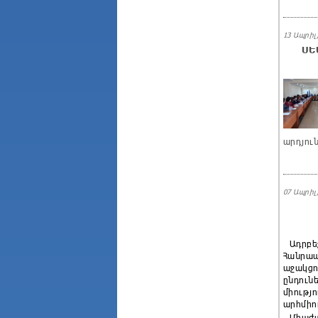
13 Ապրիլ,
ՍԵ
արդյու
07 Ապրիլ,
Ադրբե
Հանրապ
աջակցո
ընդուն
միությ
արհմիո
Միաժամ