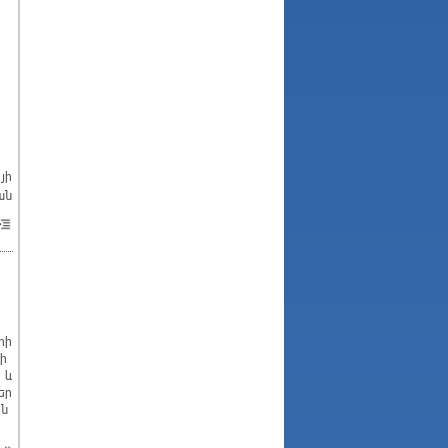
յի
ան
րի
րի
 և
եր
ան