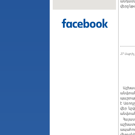
անդամ
վերընթ
27 Ապրիլ,
Աշխատա
անվտան
պաշտպա
է Առող
վեր նշ
անվտան
Հայաստ
աշխատո
ապահով
միջոցն