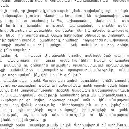
իքների բարեկեցության և Հայաստանի Հանրապետության անխափ
ման:
լի է այն, որ լիարժեք կյանքի ապահովման գրավականը աշխատանքն 
 հանրապետությունում հետզհետե նոսրանում են աշխատավորությ
րը, ինչը խիստ մտահոգիչ է: Հայ աշխատավորը դեգերում է օտ
մ՝ իր և իր ընտանիքի գոյության պահպանման միջոցներ գտնել
ով: Մինչդեռ քարաստաններ ծաղկեցնող մեր հայրենակցին աշխատա
 հենց իր հայրենիքում: Օտար եզերքները շենացնելու փոխարեն 
 է իր երկիրը դարձնել բարեկեցիկ, որպեսզի հողագործն ու աշխատավ
 ապրի արժանապատիվ կյանքով, իսկ սահմանը պահող զինվո
քը լինի ապահով:
վոր չէ շրջանցել Ադրբեջանի կողմից սանձազերծած ապրիլյ
րյա պատերազմը, որը ցույց տվեց հայրենիքի համար օրհասակ
 բանակին ու զինվորին աջակցելու պատրաստակամ աշխատավոր
նիքի սահմանները պաշտպանելու պատրաստակամությունը, անկ
, թե սոցիալական ինչ վիճակում է գտնվում:
 առավել քան երբևէ Հայաստանի արհմիությունների կոնֆեդերացի
վելով աշխատավորի բավարար կենսամակարդակի ապահովման խնդր
ակում է ՀՀ կառավարությանը հիշեցնել նվազագույն կենսամակարդակի
ույն սպառողական զամբյուղի համատեղելիության անհրաժեշտությ
 Տարեցտարի գրանցվող գործազրկության աճն ու կենսամակարդա
ը փաստող վիճակագրությունը կոնֆեդերացիային պարտավորեցնում
պատկել աշխատողների աշխատանքային իրավունքերի ու շահե
անության, աշխատանքի անվտանգությանն ու կենսամակարդա
վմանն ուղղված ջանքերը:
նքի օրվա կապակցությամբ կրկին շնորհավորում եմ արհմիությ