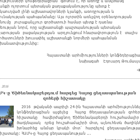
ւթյունների կոնֆեդերացիան գտնում է, որ առողջ և անվտանգ
նքի ոլորտում պետական քաղաքականությունը պետք է
աուղված լինի աշխատավորների կյանքի, առողջության և
ւնակության պահպանմանը: Այս ոլորտին առնչվող օրենսդրության
ումը յուրաքանչյուր գործատուի համար պետք է դառնա
նեության նորմ, որը աշխատանքի պաշտպանության պետական
արության բացակայության արդյունքում հնարավորություն է տալիս
ործատուների խուսափել աշխատանքի նորմերի պահպանման
անատվությունից:
Հայաստանի արհմիությունների կոնֆեդերացիա
նախագահ Էդուարդ Թումասյ
 2016
ՄԿ-ը Ծիծեռնակաբերդում հարգեց Հայոց ցեղասպանության
զոհերի հիշատակը
2016 թվականի ապրիլի 24-ին Հայաստանի արհմիություննե
կոնֆեդերացիան այցելեց Հայոց Ցեղասպանության զոհե
հիշատակը հավերժացնող Ծիծեռնակաբերդի հուշահամալիր
ծաղկեպսակ դրեց հուշահամալիրի մոտ, այնուհետև ծաղիկն
խոնարհեց անմար կրակի մոտ` հարգելով ցեղասպանությ
հիշատակը: ՀԱՄԿ-ը Հայոց ցեղասպանության ...