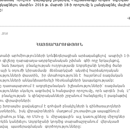
ցկացնելու մասին> 2016 թ. մարտի 18-ի որոշումը և չանցկացնել մայիս
ը:
 2016
ՀԱՅՏԱՐԱՐՈՒԹՅՈՒՆ
անի արհմիությունների կոնֆեդերացիան արձագանքելով ապրիլի 1-ի
2-ի գիշերը ղարաբաղա-ադրբեջանական շփման գծի ողջ երկայնքով,
 նաև խաղաղ բնակչության ուղղությամբ Ադրբեջանի կողմից ծանր
այի և օդուժի կիրառմամբ ձեռնարկված ակտիվ հարձակողական
ությունների փաստին, իր մտահոգությունն է հայտնում ռազմական
ությունների անկանխատեսելի հետևանքների կապակցությամբ:
 դատապարտում է ադրբեջանական իշխանությունների՝ ռազմական
ություններ սկսելու ագրեսիվ և հանցավոր որոշումը, որն արդեն իսկ Լ
բնակչության և զինվորականների շրջանում հանգեցրել է բազմաթիվ
 ու վիրավորների:
 խորապես ցավակցում է զոհված բնակիչների և զինծառայողների
տներին, իսկ վիրավորներին մաղթում շուտափույթ ապաքինում:
իահույս ենք, որ ՄԱԿ-ը և միջազգային այլ կառույցները միջոցներ
րկեն կանխելու Ադրբեջանի կողմից տարածաշրջանում վերսկսած
ավալ պատերազմական գործողությունները: