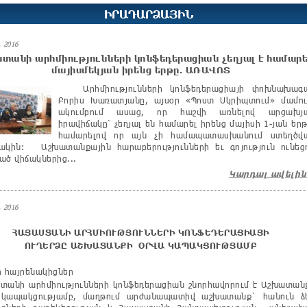
ԻՐԱԴԱՐՁԱՅԻՆ
 2016
տանի արհմիությունների կոնֆեդերացիան չեղյալ է համարե
մայիսմեկյան իրենց երթը. ԱՌԱՎՈՏ
Արհմիությունների կոնֆեդերացիայի փոխնախագ
Բորիս Խառատյանը, այսօր «Պոստ Սկրիպտում» մամու
ակումբում ասաց, որ հաշվի առնելով արցախյ
իրավիճակը՝ չեղյալ են համարել իրենց մայիսի 1-յան երթ
համարելով որ այն չի համապատասխանում ստեղծվ
ակին: Աշխատանքային հարաբերությունների եւ գոյություն ունեց
ած վիճակներից...
Կարդալ ավելին
 2016
ՀԱՅԱՍՏԱՆԻ ԱՐՀՄԻՈՒԹՅՈՒՆՆԵՐԻ ԿՈՆՖԵԴԵՐԱՑԻԱՅԻ
ՈՒՂԵՐՁԸ ԱՇԽԱՏԱՆՔԻ ՕՐՎԱ ԿԱՊԱԿՑՈՒԹՅԱՄԲ
ի հայրենակիցներ
անի արհմիությունների կոնֆեդերացիան շնորհավորում է Աշխատան
կապակցությամբ, մաղթում արժանապատիվ աշխատանք` հանուն ձ