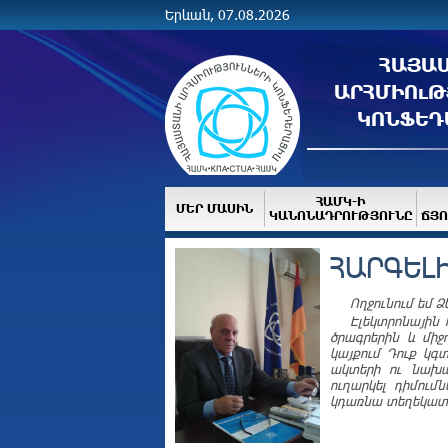
Երևան, 07.08.2026
ՀԱՅԱ
ԱՐՀՄԻՈւԹ
ԿՈՆՖԵԴ
ՀԱՄԿ-Ի
ՄԵՐ ՄԱՍԻՆ
ԿԱՆՈՆԱԴՐՈՒԹՅՈՒՆԸ
ՃՅՈ
ՀԱՐԳԵԼ
Ողջունում եմ 
Էլեկտրոնային 
ծրագրերին և միջ
կայքում Դուք կ
ակտերի ու նախա
ուղարկել դիմում
կդառնա տեղեկատվ