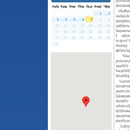
ընտան
զարգաց
Երկ
Երք
Չոր
Հնգ
Ուր
Շաբ
Կիր
Անժխտե
1
2
սակայն
3
4
5
6
7
8
9
շարքե
ափերու
10
11
12
13
14
15
16
նպատակ
17
18
19
20
21
22
23
է պետք
24
25
26
27
28
29
30
ուզում
31
մարդը
թիկուն
Հնարա
չորսօ
պահին
հայրե
նրանից
Այսօր,
մտահոգ
շարուն
նվազագ
մասին:
անկում
կրկնա
պաշտպ
բարելա
Աշխատա