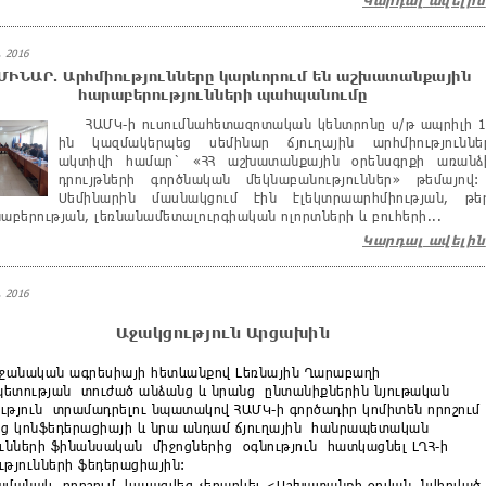
Կարդալ ավելին
 2016
ՄԻՆԱՐ. Արհմիությունները կարևորում են աշխատանքային
հարաբերությունների պահպանումը
ՀԱՄԿ-ի ուսումնահետազոտական կենտրոնը ս/թ ապրիլի 1
ին կազմակերպեց սեմինար ճյուղային արհմիություննե
ակտիվի համար` «ՀՀ աշխատանքային օրենսգրքի առանձ
դրույթների գործնական մեկնաբանություններ» թեմայո
Սեմինարին մասնակցում էին էլեկտրաարհմիության, թե
նաբերության, լեռնանամետալուրգիական ոլորտների և բուհերի...
Կարդալ ավելին
 2016
Աջակցություն Արցախին
ջանական ագրեսիայի հետևանքով Լեռնային Ղարաբաղի
ետության տուժած անձանց և նրանց ընտանիքներին նյութական
ւթյուն տրամադրելու նպատակով ՀԱՄԿ-ի գործադիր կոմիտեն որոշում
եց կոնֆեդերացիայի և նրա անդամ ճյուղային հանրապետական
ունների ֆինանսական միջոցներից օգնություն հատկացնել ԼՂՀ-ի
ւթյունների ֆեդերացիային:
անակ որոշում կայացվեց չեղարկել <Աշխատանքի օրվան նվիրված