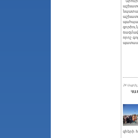
Արհմիո
աշխատա
նպատակ
աշխատո
պահպան
գործու
ռազմավ
որոշ գ
պատասխ
24 Ապրիլ,
ՀԱ
զհերի 