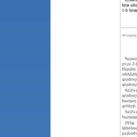
երթ ան
1-ի երթ
04 Ապրիլ,
Հայաստ
լույս 
ինչպես
տեխնիկ
գործող
գործող
ՀԱՄԿ-ը
գործող
խաղաղ 
զոհերի
ՀԱՄԿ-ը
հարազա
Մենք լ
կձեռնա
լայնած