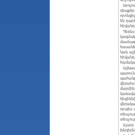
Արդյու
դեպքեր
որոնցի
են դար
հիվանդ
Դեռևս 
կազմակ
մասնագ
հասանե
նաև աշ
հիվանդ
համակա
Աշխատա
պարուն
պահանջ
վերահս
մարմին
կառավա
հիգիեն
վերակա
որպես 
տեսչու
տեսչու
Այսօր 
խնդիրն