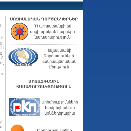
ՍՈՑԻԱԼԱԿԱՆ ԳՈՐԾԸՆԿԵՐՆԵՐ
լ
ՀՀ աշխատանքի եվ
սոցիալական հարցերի
նախարարություն
ահ
լի
ան
Հայաստանի
ը՝
Գործատուների
ած
Հանրապետական
ող
Միություն
»
ՄԻՋԱԶԳԱՅԻՆ
ՀԱՄԱԳՈՐԾԱԿՑՈՒԹՅՈՒՆ
Արհմիությունների
համընդհանուր
կոնֆեդերացիա
քի
եր
Արհմիությունների