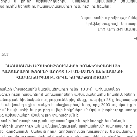
ներին և բոլոր աշխատողներին, մաղթում Հայաստանի շենացմ
աց ուղին կերտելու հաստատակամություն, ուժ ու եռանդ:
Հայաստանի արհմիություննե
կոնֆեդերացիայի նախագ
ԷԴՈՒԱՐԴ ԹՈՒՄԱՍՅ
 2016
ՀԱՅԱՍՏԱՆԻ
ԱՐՀՄԻՈՒԹՅՈՒՆՆԵՐԻ
ԿՈՆՖԵԴԵՐԱՑԻԱՅԻ
ՀԱՅՏԱՐԱՐՈՒԹՅՈՒՆԸ
ԱՌՈՂՋ
ԵՎ
ԱՆՎՏԱՆԳ
ԱՇԽԱՏԱՆՔԻ
ՀԱՄԱՇԽԱՐՀԱՅԻՆ ՕՐՎԱ ԿԱՊԱԿՑՈՒԹՅԱՄԲ
նքի միջազգային կազմակերպությունը (ԱՄԿ) աշխատանքի
գությունը համարելով աշխատողների աշխատանքային իրավունքների
նության հիմնական ուղղություններից մեկը, ապրիլի 28-ը հայտարար
ջ և անվտանգ աշխատանքի համաշխարհային օր, որը 2003 թվականից ի
վում է աշխարհի հարյուրից ավելի երկրներում: Օրվա խորհուրդը առողջ
գ աշխատանքի մշակույթի տարածումն է:
անի Հանրապետության աշխատանքային օրենսգրքի համաձայն
ղների առողջության և անվտանգության պահպանումը պարտավոր է
ել գործատուն: Սակայն որոշ գործատուներ խուսափում են բավարար
եր ներդնել աշխատանքի անվտանգության պայմաններ ստեղծելու համա