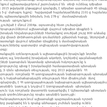
նքում աշխատավայրերում շարունակում են տեղի ունենալ դժբախտ
: 2015 թվականի ընթացքում գրանցվել է դժբախտ պատահարի 45 դեպք
ց 5-ը՝ մահացու ելքով: Հաշվառված հաշմանդամներից 2101-ը հաշմանդ
ձել աշխատանքային խեղման, իսկ 278-ը` մասնագիտական
ության արդյունքում:
չլուծված է մնում 2004թ. օգոստոսից հետո լուծարված
երպություններում աշխատանքի վայրում դժբախտ դեպքերի և
իտական հիվանդությունների հետևանքով տուժված շուրջ 800 անձանց
լիք վնասի փոխհատուցման գումարների չվճարման հարցը, ներդրված չ
խատանքի վայրում դժբախտ դեպքերից և մասնագիտական
ություններից պարտադիր սոցիալական ապահովագրության
րգը:
նքային օրենսդրության և աշխատանքային իրավունքի նորմեր
ակող այլ նորմատիվ իրավական ակտերի, կոլեկտիվ պայմանագրերի
ների կատարման նկատմամբ պետական հսկողությունը և
կողությունը պետք է իրականացնի համապատասխան պետական
ը, ի դեմս պետական տեսչության, որը 2013 թվականին ՀՀ
րության որոշմամբ ՀՀ առողջապահության նախարարության պետակա
իկ և հակահամաճարակային տեսչության հետ միաձուլման ձևով
զմավորվել է ՀՀ առողջապահության նախարարության աշխատակազմու
առանձին կառույց և կոչվում է Առողջապահական պետական
թյուն: Այդ որոշմամբ փաստորեն դադարեցվել է Աշխատանքի պետական
թյան գործունեությունը որպես առանձին կառույցի:
հանրապետությունում աշխատանքի պաշտպանության ոլորտի
երը բազմաթիվ են և դրանք անհապաղ լուծման կարիք ունեն: