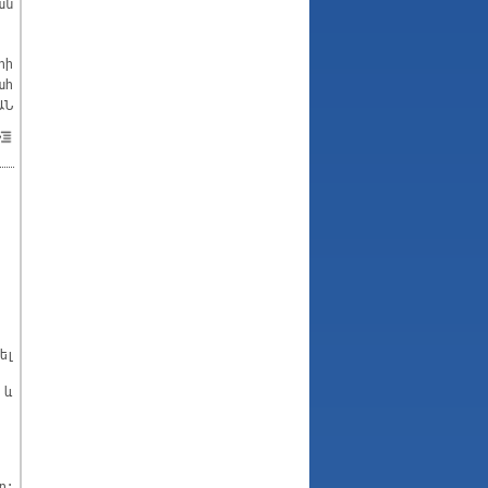
ան
րի
ահ
ԱՆ
ել
 և
ր: