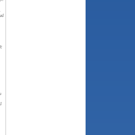
,
ամ
է
ն
մ