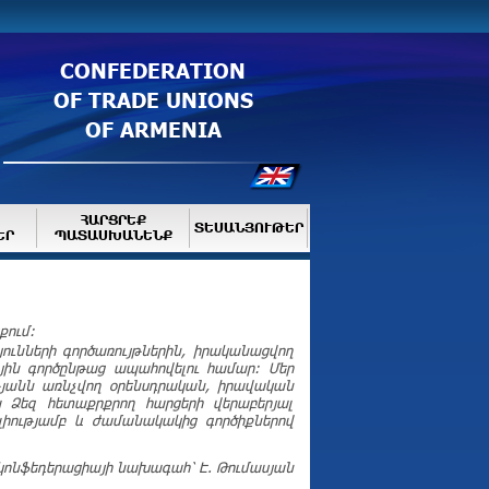
CONFEDERATION
OF TRADE UNIONS
OF ARMENIA
ՀԱՐՑՐԵՔ
ՏԵՍԱՆՅՈՒԹԵՐ
ԵՐ
ՊԱՏԱՍԽԱՆԵՆՔ
քում:
յունների գործառույթներին, իրականացվող
յին գործընթաց ապահովելու համար: Մեր
թյանն առնչվող օրենսդրական, իրավական
 Ձեզ հետաքրքրող հարցերի վերաբերյալ
լիությամբ և ժամանակակից գործիքներով
կոնֆեդերացիայի նախագահ՝ Է. Թումասյան