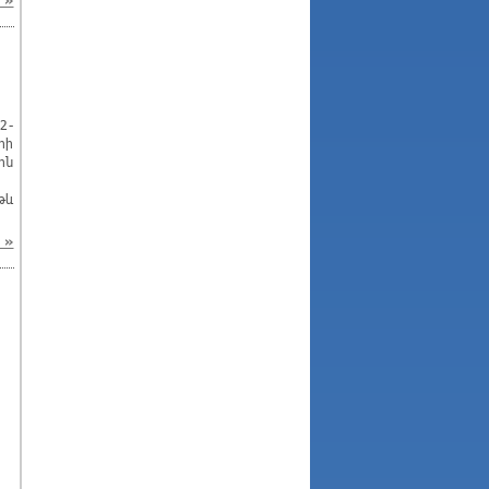
»
2-
րի
ին
վ:
թև
»