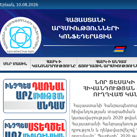
Երևան, 10.08.2026
ՀԱՅԱՍՏԱՆԻ
ԱՐՀՄԻՈւԹՅՈւՆՆԵՐԻ
ԿՈՆՖԵԴԵՐԱՑԻԱ
ՀԱՄԿ-Ի
ՀԱՄԿ-Ի ԱՆԴԱՄ
ՄԵՐ ՄԱՍԻՆ
ԿԱՆՈՆԱԴՐՈՒԹՅՈՒՆԸ
ՃՅՈՒՂԱՅԻՆ ԱՐՀՄԻՈՒԹՅՈՒՆ
ՆՈՐ ՏԵՍԱԿԻ
ՀԻՎԱՆԴՈՒԹՅԱՆ
ՈՒՂՂՎԱԾ ԿԱ
Հայաստանի Հանրապետությ
հիվանդության տարածման 
կառավարության 2020 թվակ
Հայաստանի Հանրապետությ
դրություն և ղեկավարվելո
որոշմամբ՝ Պարետի՝ 2020 