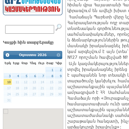
հիման վրա Հայաստանի Հա
կիրառվում են ավելի խիստ
Համաձայն Պարետի վերը ն
Հանրապետության ողջ տար
տնտեսական գործունեությ
սահմանափակումներ, որոնց
և ձեռնարկություններին թու
Կայքի հին տարբերակը
մասնակի իրականացնել իրե
կամ արգելվում է այն (տես
Օգոստոս
2026
№27 որոշման հավելված № 
Այն կազմակերպությունները 
Երկ
Երք
Չոր
Հնգ
Ուր
Շաբ
Կիր
տրվել իրականացնել իրենց
1
2
է պահպանեն նոր տեսակի կ
3
4
5
6
7
8
9
տարածումը կանխելու համ
10
11
12
13
14
15
16
աշխատանքային պայմաններ 
17
18
19
20
21
22
23
ամրագրված է ՀՀ Սահմանադ
24
25
26
27
28
29
30
Համաձայն որի «Յուրաքանչ
31
համապատասխան ունի առ
աշխատանքային պայմաններ
աշխատաժամանակի սահմա
շաբաթական հանգստի, ինչ
արձակուրդի իրավունք»: