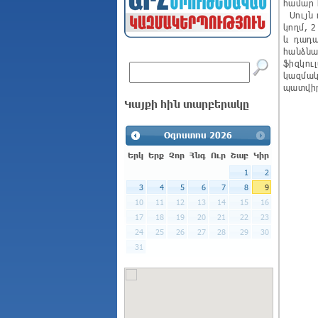
համար 
Սույն 
կողմ, 
և դադա
հանձնա
ֆիզկ
կազմա
պատվիր
Կայքի հին տարբերակը
Օգոստոս
2026
Երկ
Երք
Չոր
Հնգ
Ուր
Շաբ
Կիր
1
2
3
4
5
6
7
8
9
10
11
12
13
14
15
16
17
18
19
20
21
22
23
24
25
26
27
28
29
30
31