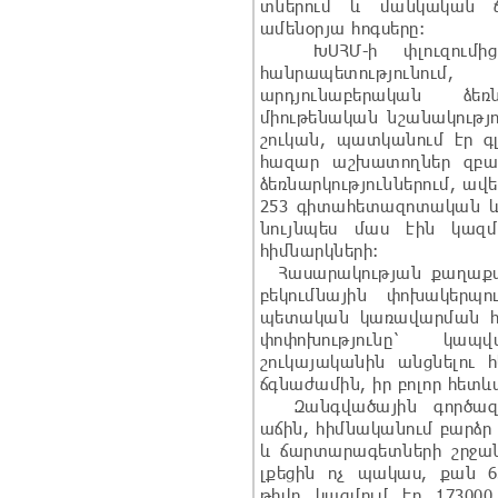
տներում և մանկական ճ
ամենօրյա հոգսերը:
ԽՍՀՄ-ի փլուզումից
հանրապետությունու
արդյունաբերական ձեռ
միութենական նշանակությո
շուկան, պատկանում էր գ
հազար աշխատողներ զբաղ
ձեռնարկություններում, ա
253 գիտահետազոտական և 
նույնպես մաս էին կազ
հիմնարկների:
Հասարակության քաղաքա
բեկումնային փոխակերպո
պետական կառավարման հ
փոփոխությունը` կապ
շուկայականին անցնելու 
ճգնաժամին, իր բոլոր հետև
Զանգվածային գործազրկ
աճին, հիմնականում բարձր
և ճարտարագետների շրջանո
լքեցին ոչ պակաս, քան 65
թիվը կազմում էր 17300