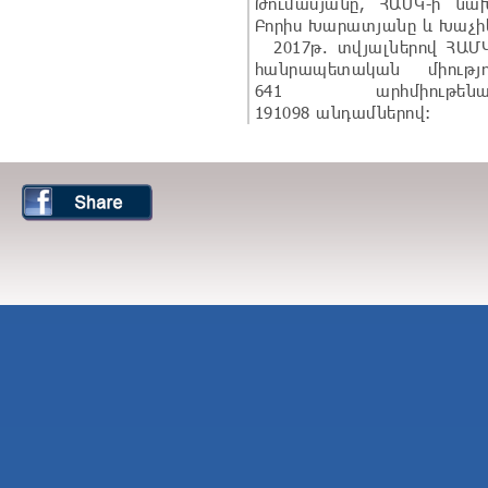
Թումասյանը, ՀԱՄԿ-ի նա
Բորիս Խարատյանը և Խաչիկ
2017թ. տվյալներով ՀԱՄԿ-
հանրապետական միությո
641 արհմիութենա
191098 անդամներով: