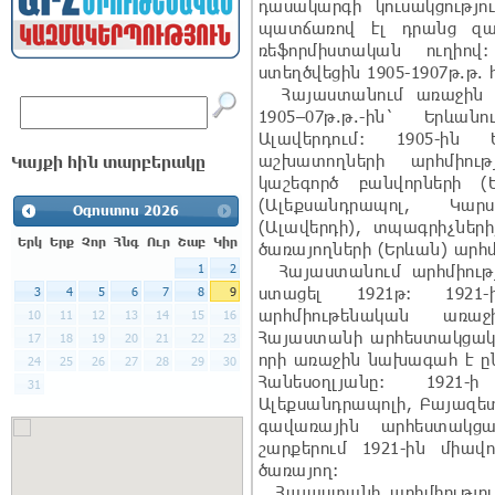
դասակարգի կուսակցությո
պատճառով էլ դրանց զա
ռեֆորմիստական ուղիով:
ստեղծվեցին 1905-1907թ.թ.
Հայաստանում առաջին ար
1905–07թ.թ.-ին` Երևան
Ալավերդում: 1905-ին
աշխատողների արհմիութ
Կայքի հին տարբերակը
կաշեգործ բանվորների (
(Ալեքսանդրապոլ, Կար
Օգոստոս
2026
(Ալավերդի), տպագրիչներ
Երկ
Երք
Չոր
Հնգ
Ուր
Շաբ
Կիր
ծառայողների (Երևան) արհմ
Հայաստանում արհմիությ
1
2
ստացել 1921թ: 1921
3
4
5
6
7
8
9
արհմիութենական առա
10
11
12
13
14
15
16
Հայաստանի արհեստակցական
17
18
19
20
21
22
23
որի առաջին նախագահ է ըն
24
25
26
27
28
29
30
Հանեսօղլյանը: 1921
31
Ալեքսանդրապոլի, Բայազետ
գավառային արհեստակցակ
շարքերում 1921-ին միավ
ծառայող:
Հայաստանի արհմիությու