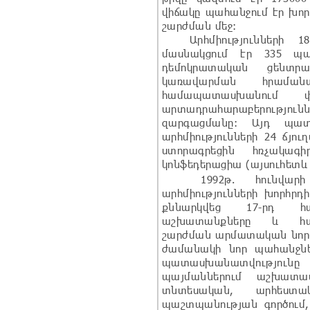
վիճակը պահանջում էր խոր
շարժման մեջ:
Արհմիությունների 18-
մասնակցում էր 335 պա
դեմոկրատական ցենտրա
կառավարման հրաման
համապատասխանում փ
արտադրահարաբերությո
զարգացմանը: Այդ պատճ
արհմիությունների 24 ճյո
ստորագրեցին hռչակագի
կոնֆեդերացիա (այսուհետև 
1992թ. հունվարի 1
արհմիությունների խորհրդ
քննարկվեց 17-րդ հ
աշխատանքները և հան
շարժման արմատական նորա
ժամանակի նոր պահանջներ
պատասխանատվությունը
պայմաններում աշխատավ
տնտեսական, արհեստա
պաշտպանության գործում,