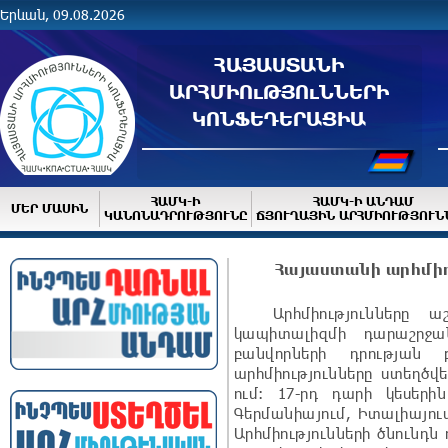
Երևան, 09.08.2026
ՀԱՅԱՍՏԱՆԻ
ԱՐՀՄԻՈւԹՅՈւՆՆԵՐԻ
ԿՈՆՖԵԴԵՐԱՑԻԱ
ՀԱՄԿ-Ի
ՀԱՄԿ-Ի ԱՆԴԱՄ
ՄԵՐ ՄԱՍԻՆ
ԿԱՆՈՆԱԴՐՈՒԹՅՈՒՆԸ
ՃՅՈՒՂԱՅԻՆ ԱՐՀՄԻՈՒԹՅՈՒՆ
Հայաստանի արհմիո
Արհմիությունները աշ
կապիտալիզմի դարաշրջ
բանվորների դրության
արհմիությունները ստեղծվե
ում: 17-րդ դարի կեսերի
Գերմանիայում, Իտալիայում
Արհմիությունների ծնունդն 