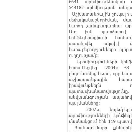
6641 արհմիութենական 
544182 արհմիության անդա
Աշխատանքային շուկայի փ
սեփականաշնորհման, մա
կարող չանդրադառնալ արհմ
Այդ իսկ պատճառով Հ
կոնֆեդերացիայի համ
ապահովել ակտիվ մաս
հարաբերությունների ոլոր
ուղղությամբ:
Արհմիությունների կոնֆե
հստակեցվեց 2004թ. Հ
ընդունումից հետո, որը կ
աշխատանքային հարաբե
իրավունքներն ու
պատասխանատվություն
անվտանգության ապահո
պայմանները:
2007թ. նոյեմբերի
արհմիությունների կոնֆե
մասնակցում էին 119 պատվ
Համագումարը քննարկեց