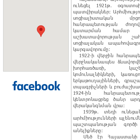
ունեցել 1921թ. օգոստո
պատվիրակներ: Արհմիությո
սոցիալիստական մր
հանրապետության ժողո
կատարման համար աշխ
աշխատավորության շա
սոցիալական ապահովագր
կարգավորումը:
1922-ի վերջին հանրապետո
վերջնականապես ձևավորվե
խորհառծառի, կաշեգ
կոմունալնիկների, կառու
երկաթուղայինների, գրաշա
տպագրիչների և բուժաշխատ
1924-ին հանրապետութ
կենտրոնացրեց ծանր արդյ
վերականգնման վրա:
1939թ. տեղի ունեցան
արհմիությունների պլենում
պաշտպանության գործի 
անելիքները:
Մեծ էր Հայաստանի արհ