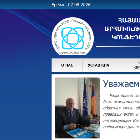
Ереван, 07.08.2026
ՀԱՅԱ
ԱՐՀՄԻՈւԹ
ԿՈՆՖԵԴ
О НАС
УСТАВ КПА
ОР
Уважаем
Рады приветств
быть осведомленны
обратная связь о
правовых актах и
интересующим Вас 
информации для вс