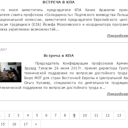
ВСТРЕЧА В КПА
 июля заместитель председателя КПА Хачик Аракелян прин
ателя совета профсоюза «Солидарность» Подляского воеводства Польш
ациональной комиссии, заместителя председателя Европейского цент
осам трудящихся (EZA) Йозефа Мозолевского и координатора програм
жка укреплению возможностей...
Подробнее
2017
Встреча в КПА
Председатель Конфедерации профсоюзов Армен
Эдуард Тумасян 26 июня 2017г. принял директора Груп
технической поддержки по вопросам достойного труда
Бюро МОТ для стран Восточной Европы и Центральной Аз
Ольгу Кулаеву, специалиста по деятельности трудящих
технической поддержки по вопросам достойного труда и...
Подробнее
1
2
3
4
5
6
7
8
10
11
12
13
9
15
16
17
»