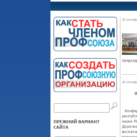
07 Октябр
председ
02 Октябр
П
Конфед
республ
науки Р
ПРЕЖНИЙ ВАРИАНТ
Дорогие
САЙТА
воспита
передае