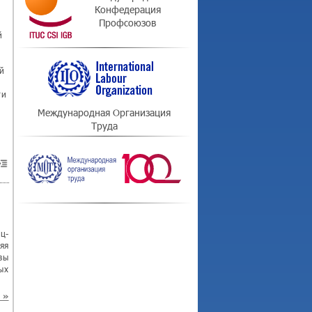
Конфедерация
Профсоюзов
й
й
ти
Международная Организация
Труда
ц-
яя
вы
ых
»