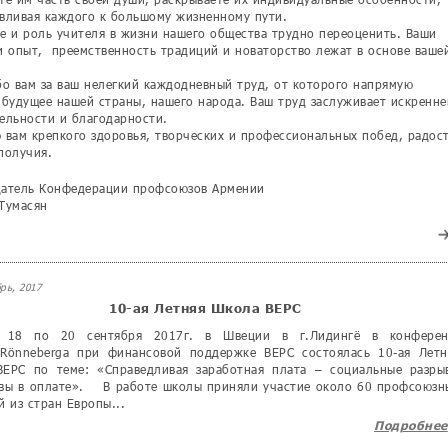
вливая каждого к большому жизненному пути.
е и роль учителя в жизни нашего общества трудно переоценить. Ваши
и опыт, преемственность традиций и новаторство лежат в основе ваше
 вам за ваш нелегкий каждодневный труд, от которого напрямую
 будущее нашей страны, нашего народа. Ваш труд заслуживает искренне
ельности и благодарности.
ам крепкого здоровья, творческих и профессиональных побед, радос
получия.
датель Конфедерации профсоюзов Армении
Тумасян
рь, 2017
10-ая Летняя Школа ВЕРС
 по 20 сентября 2017г. в Швеции в г.Лидингё в конферен
 Rönneberga при финансовой поддержке ВЕРС состоялась 10-ая Летн
ВЕРС по теме: «Справедливая заработная плата – социальные разры
ывы в оплате». В работе школы приняли участие около 60 профсоюзн
й из стран Европы...
Подробнее