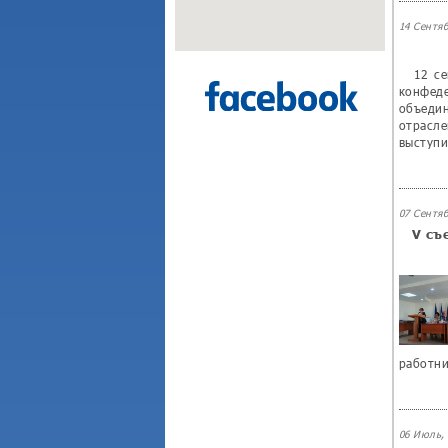
14 Сентяб
12 се
конфед
объеди
отрасл
выступи
07 Сентяб
V съ
работни
06 Июль, 