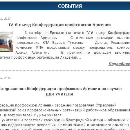
СОБЫТИЯ
ь, 2017
IV-й съезд Конфедерации профсоюзов Армении
6 октября в Ереване состоялся IV-й съезд Конфедерац
профсоюзов Армении. С отчетным докладом выступ
председатель КПА Эдуард Тумасян. Доклад Ревизионн
комиссии КПА представила съезду председатель комисс
Аракся Аракелян. В прениях по докладам выступи
атели профсоюзных организаций Академии...
Подробнее
ь, 2017
оздравление Конфедерации профсоюзов Армении по случаю
ДНЯ УЧИТЕЛЯ
ерация профсоюзов Армении сердечно поздравляет Отраслевой
иканский союз профессиональных организаций работников образования
А и всех учителей с Днем учителя!
 учителя! Вы посвятили свою жизнь благородной миссии – обучению и
нию подрастающего поколения. Помимо знаний и жизненного опыта вы
те им часть своей души, раскрываете их индивидуальные особенности,