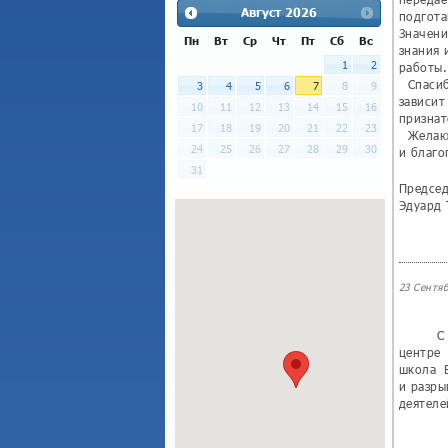
Август
2026
подгота
Значени
Пн
Вт
Ср
Чт
Пт
Сб
Вс
знания 
1
2
работы.
Спасибо
3
4
5
6
7
8
9
зависит
10
11
12
13
14
15
16
признат
17
18
19
20
21
22
23
Желаю в
24
25
26
27
28
29
30
и благо
31
Предсе
Эдуард 
23 Сентяб
C 18
центре
школа 
и разр
деятеле