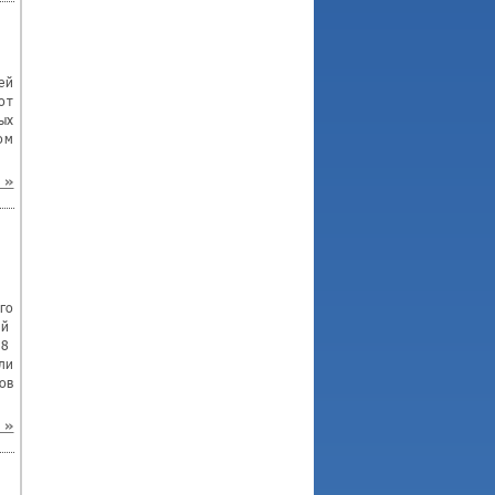
ей
от
ых
ом
»
го
ий
38
ли
ов
»