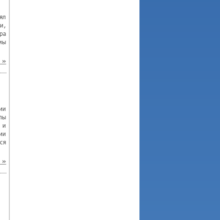
ял
и,
ра
мы
»
ии
пы
 и
ии
ся
»