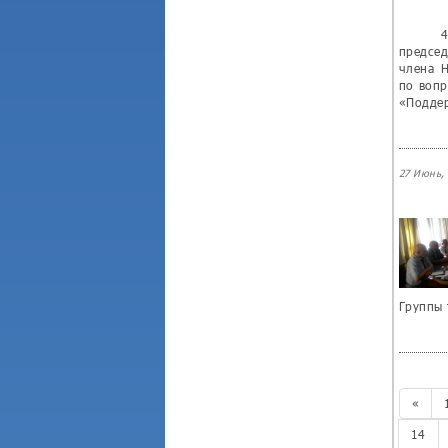
4-го
председ
члена Н
по вопр
«Поддер
27 Июнь, 
Группы 
«
14