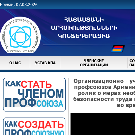
Ереван, 07.08.2026
ՀԱՅԱՍՏԱՆԻ
ԱՐՀՄԻՈւԹՅՈւՆՆԵՐԻ
ԿՈՆՖԵԴԵՐԱՑԻԱ
ЧЛЕНСКИЕ
СО
О НАС
УСТАВ КПА
ОРГАНИЗАЦИИ
ПА
Организационно - 
профсоюзов Армени
ролик о мерах не
безопасности труда 
во вр