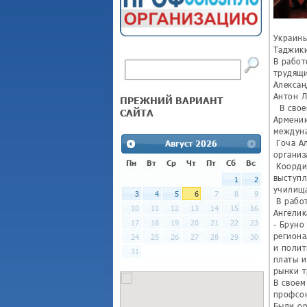
Украины
Таджики
В работ
трудящи
Алексан
Антон Л
ПРЕЖНИЙ ВАРИАНТ
В своем
САЙТА
Армении
междуна
Гоча Ал
Август
2026
организ
Пн
Вт
Ср
Чт
Пт
Сб
Вс
Координ
выступл
1
2
училища
3
4
5
6
7
8
9
В работ
10
11
12
13
14
15
16
Ангелик
17
18
19
20
21
22
23
- Бруно
региона
24
25
26
27
28
29
30
и полит
31
платы и
рынки т
В своем
профсою
Были ор