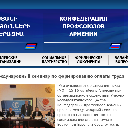
ՍՏԱՆԻ
КОНФЕДЕРАЦИЯ
ՅՈւՆՆԵՐԻ
ПРОФСОЮЗОВ
ԵՐԱՑԻԱ
АРМЕНИИ
ЧЛЕНСКИЕ
СОЦИАЛЬНОЕ
ЮРИДИЧЕСКИЕ
ЗАДАЙ
ГАНИЗАЦИИ
ПАРТНЕРСТВО
ДОКУМЕНТЫ
ВОПРО
ждународный семинар по формированию оплаты труда
Международная организация труда
(МОТ) 15-16 октября в Агверане при
организационном содействии Учебно-
исследовательского центра
Конфедерации профсоюзов Армении
провела международный семинар
профсоюзных экономистов по
формированию оплаты труда в
Восточной Европе и Средней Азии.