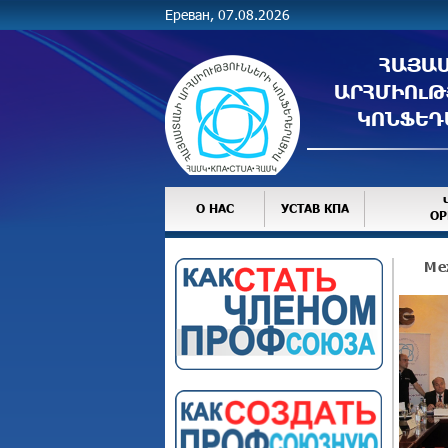
Ереван, 07.08.2026
ՀԱՅԱ
ԱՐՀՄԻՈւԹ
ԿՈՆՖԵԴ
О НАС
УСТАВ КПА
ОР
Ме