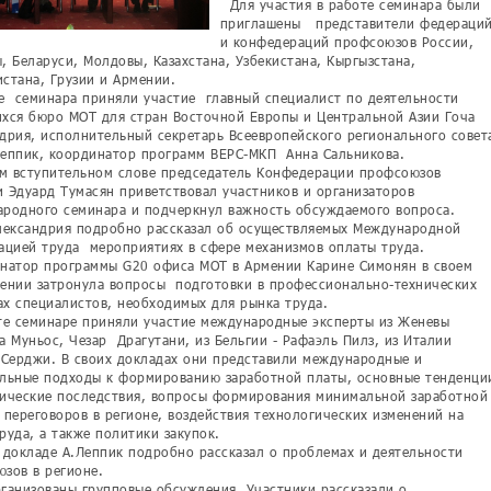
Для участия в работе семинара были
приглашены представители федераци
и конфедераций профсоюзов России,
, Беларуси, Молдовы, Казахстана, Узбекистана, Кыргызстана,
стана, Грузии и Армении.
е семинара приняли участие главный специалист по деятельности
хся бюро МОТ для стран Восточной Европы и Центральной Азии Гоча
дрия, исполнительный секретарь Всеевропейского регионального совет
еппик, координатор программ ВЕРС-МКП Анна Сальникова.
 вступительном слове председатель Конфедерации профсоюзов
 Эдуард Тумасян приветствовал участников и организаторов
родного семинара и подчеркнул важность обсуждаемого вопроса.
ександрия подробно рассказал об осуществляемых Международной
ацией труда мероприятиях в сфере механизмов оплаты труда.
атор программы G20 офиса МОТ в Армении Карине Симонян в своем
ении затронула вопросы подготовки в профессионально-технических
х специалистов, необходимых для рынка труда.
е семинаре приняли участие международные эксперты из Женевы
а Муньос, Чезар Драгутани, из Бельгии - Рафаэль Пилз, из Италии
 Серджи. В своих докладах они представили международные и
льные подходы к формированию заработной платы, основные тенденци
ические последствия, вопросы формирования минимальной заработной
 переговоров в регионе, воздействия технологических изменений на
руда, а также политики закупок.
 докладе А.Леппик подробно рассказал о проблемах и деятельности
зов в регионе.
ганизованы групповые обсуждения. Участники рассказали о