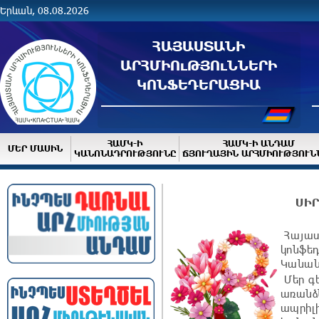
Երևան, 08.08.2026
ՀԱՅԱՍՏԱՆԻ
ԱՐՀՄԻՈւԹՅՈւՆՆԵՐԻ
ԿՈՆՖԵԴԵՐԱՑԻԱ
ՀԱՄԿ-Ի
ՀԱՄԿ-Ի ԱՆԴԱՄ
ՄԵՐ ՄԱՍԻՆ
ԿԱՆՈՆԱԴՐՈՒԹՅՈՒՆԸ
ՃՅՈՒՂԱՅԻՆ ԱՐՀՄԻՈՒԹՅՈՒՆ
ՍԻ
Հայաս
կոնֆեդ
Կանան
Մեր գե
առանձ
ապրիլի