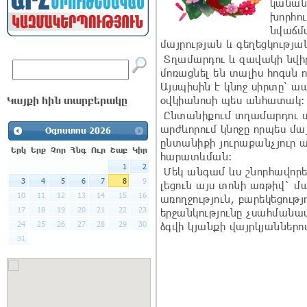
կանանց
խորհու
նվաճմա
մայրության և գեղեցկության
Տղամարդու և զավակի նվիր
մոռացնել են տալիս հոգսն ո
Այսպիսին է կնոջ սիրտը՝ ա
օվկիանոսի պես անհատակ:
Կայքի հին տարբերակը
Ընտանիքում տղամարդու սե
արժևորում կնոջը որպես մա
Օգոստոս
2026
ընտանիքի յուրաքանչյուր 
Երկ
Երք
Չոր
Հնգ
Ուր
Շաբ
Կիր
հարատևման:
1
2
Մեկ անգամ ևս շնորհավորել
3
4
5
6
7
8
9
լեցուն այս տոնի առթիվ` մա
10
11
12
13
14
15
16
առողջություն, բարեկեցությ
17
18
19
20
21
22
23
երջանկությունը չսահմանա
24
25
26
27
28
29
30
ձգվի կյանքի վայրկյաններո
31