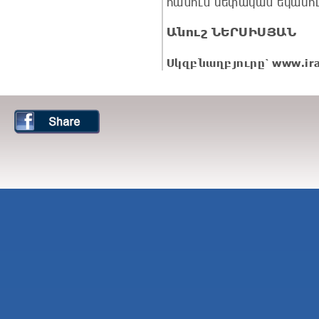
հանուն սեփական եկամ
Անուշ ՆԵՐՍԻՍՅԱՆ
Սկզբնաղբյուրը՝
www.ir