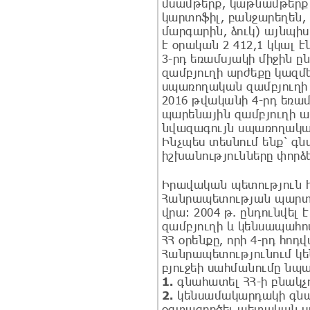
մսամթերք, կաթնամթերք 
կարտոֆիլ, բանջարեղեն, մ
մարգարին, ձուկ) այնպի
է օրական 2 412,1 կկալ է
3-րդ եռամսյակի միջին 
զամբյուղի արժեքը կազմե
սպառողական զամբյուղի ա
2016 թվականի 4-րդ եռամ
պարենային զամբյուղի ար
նվազագույն սպառողական
Ինչպես տեսնում ենք՝ գն
իշխանությունները փորձ
Իրավական պետություն 
Հանրապետության պարտա
վրա: 2004 թ. ընդունվե
զամբյուղի և կենսապահո
ՀՀ օրենքը, որի 4-րդ հ
Հանրապետությունում կ
բյուջեի սահմանումը նպ
1.
գնահատել ՀՀ-ի բնակ
2.
կենսամակարդակի գնա
օգտագործել պետական ս