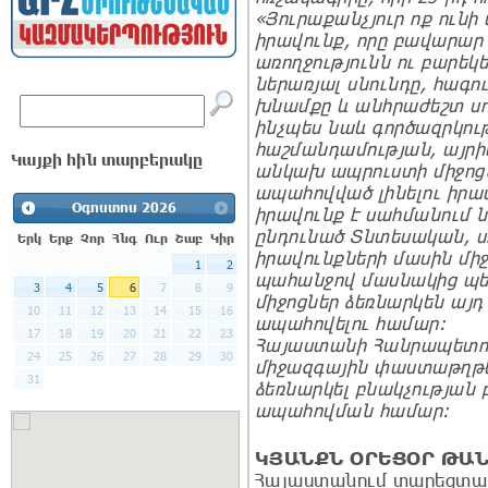
«Յուրաքանչյուր ոք ուն
իրավունք, որը բավարար 
առողջությունն ու բարեկ
ներառյալ սնունդը, հագ
խնամքը և անհրաժեշտ սո
ինչպես նաև գործազրկու
հաշմանդամության, այրի
Կայքի հին տարբերակը
անկախ ապրուստի միջոցն
ապահովված լինելու իրա
Օգոստոս
2026
իրավունք է սահմանում 
ընդունած Տնտեսական, ս
Երկ
Երք
Չոր
Հնգ
Ուր
Շաբ
Կիր
իրավունքների մասին մի
1
2
պահանջով մասնակից պե
3
4
5
6
7
8
9
միջոցներ ձեռնարկեն այ
10
11
12
13
14
15
16
ապահովելու համար:
17
18
19
20
21
22
23
Հայաստանի Հանրապետու
24
25
26
27
28
29
30
միջազգային փաստաթղթե
31
ձեռնարկել բնակչությա
ապահովման համար:
ԿՅԱՆՔՆ ՕՐԵՑՕՐ
ԹԱՆ
Հայաստանում տարեցտա