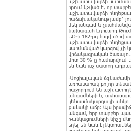
աշխատավարձի սահմանմա
որում նշված է, որ տարբ
աշխատավարձի ինդեքսավ
հաճախականությամբ՝ յու
մեկ անգամ և չսահմանվ
նախագահ Էդուարդ Թումաս
ԱՕ-ի 182-րդ հոդվածով 
աշխատավարձի ինդեքսավ
սահմանված կարգով չի կ
վիճակագրական ծառայու
մոտ 30 %-ը համարվում 
են նաև աշխատող աղքա
-Սոցիալական ճգնաժամի
առհասարակ բոլոր տեսակ
հաջորդում են աշխատողն
անդամների և, առհասարա
կենսամակարդակի անկու
քանակի աճը: Այս իրավի
անգամ, երբ տարբեր պա
թանկացումների նիշը մն
եղել են նաև էլեկտրաէն
բարձրացման առիթով, որ