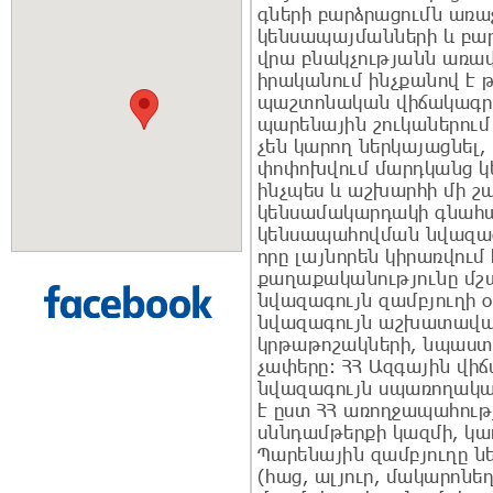
գների բարձրացումն առա
կենսապայմանների և բար
վրա բնակչությանն առավե
իրականում ինչքանով է թ
պաշտոնական վիճակագր
պարենային շուկաներում
չեն կարող ներկայացնել,
փոփոխվում մարդկանց կ
ինչպես և աշխարհի մի շա
կենսամակարդակի գնահա
կենսապահովման նվազագո
որը լայնորեն կիրառվում
քաղաքականությունը մշ
նվազագույն զամբյուղի 
նվազագույն աշխատավար
կրթաթոշակների, նպաստն
չափերը: ՀՀ Ազգային վի
նվազագույն սպառողակա
է ըստ ՀՀ առողջապահու
սննդամթերքի կազմի, կա
Պարենային զամբյուղը ն
(հաց, ալյուր, մակարոնե