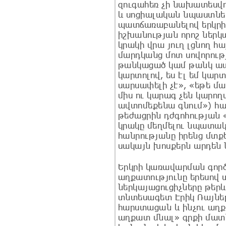
զուգահեռ չի նախատեսվ
և սոցիալական նպաստներ
պատճառաբանելով երկրի 
իշխանության որոշ ներկա
կրակի վրա յուղ լցնող 
մարդկանց մոտ սովորութ
թանկացած կամ թանկ ապ
կարտոլով, ես էլ եմ կար
սարսափելի չէ», «եթե մա
միս ու կարագ չեն կարողա
ավտոմեքենա գնում») հա
թեժացրին դժգոհության 
կրակը մեղմելու նպատակ
հանրությանը իրենց մտքե
սակայն խոսքերն արդեն 
Երկրի կառավարման գործ
աղքատությունը երեսով 
ներկայացուցիչները թեր
տնտեսագետ Էրիկ Ռայներ
հարստացան և ինչու աղք
աղքատ մնալ» գրքի մատն