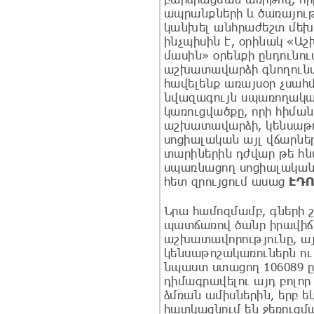
ապրանքների և ծառայութ
կանխել անհրաժեշտ մեխ
ինչպիսին է, օրինակ «
մասին» օրենքի ընդունո
աշխատավարձի գնողունակ
հավելենք առայսօր չսա
նվազագույն սպառողական
կառուցվածքը, որի հիմա
աշխատավարձի, կենսաթո
սոցիալական այլ վճարնե
տարիներին դժվար թե հն
սպառնացող սոցիալական
հետ զրույցում ասաց
ԷԴ
Նրա համոզմամբ, գների
պատճառով ծանր իրավիճա
աշխատավորությունը, ա
կենսաթոշակառուներն ո
նպաստ ստացող 106089 ը
դիմագրավելու այդ բոլո
ձմռան ամիսներին, երբ ե
հատկացնում են ջեռուցմ