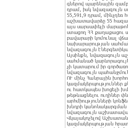
գներով պարենային զամբյ
դրամ, իսկ նվազագույն 
55,591,9 դրամ, մինչդեռ
աշխատավարձը 55 հազար 
այս սարսափելի մարաթո
ստացող ՀՀ քաղաքացու
բավարարի կոմունալ վճ
նախարարության սահման
նվազագույն էներգետիկ
Այսինքն, նվազագույն 
սահմանած կարևորագույ
չի կատարում իր գործառ
նվազագույն պահանջմու
ՈՒ մինչ Հանրային խորհո
կազմակերպություններ 
ու հատկապես խոցելի խմ
թեթևացնելու ուղիներ փ
արհմիությունների կոնֆե
խնդրի կանոնակարգման 
նվազագույն աշխատավար
Վկայակոչելով Աշխատան
կազմակերպության հրա