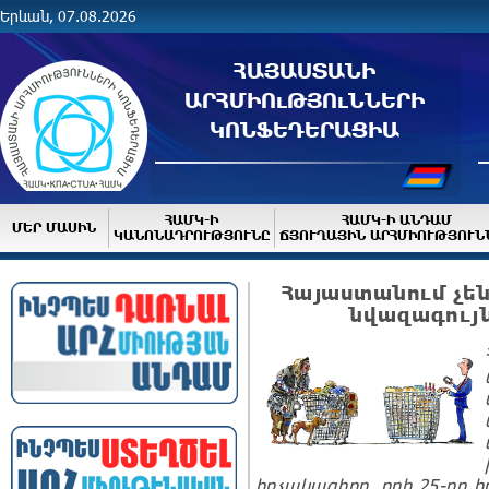
Երևան, 07.08.2026
ՀԱՅԱՍՏԱՆԻ
ԱՐՀՄԻՈւԹՅՈւՆՆԵՐԻ
ԿՈՆՖԵԴԵՐԱՑԻԱ
ՀԱՄԿ-Ի
ՀԱՄԿ-Ի ԱՆԴԱՄ
ՄԵՐ ՄԱՍԻՆ
ԿԱՆՈՆԱԴՐՈՒԹՅՈՒՆԸ
ՃՅՈՒՂԱՅԻՆ ԱՐՀՄԻՈՒԹՅՈՒՆ
Հայաստանում չե
նվազագույ
հռչակագիրը, որի 25-րդ 