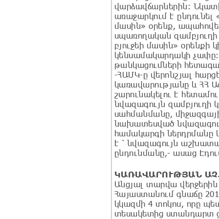
վարձավճարներին: Նկատի
առաջարկում է ընդունե
մասին» օրենք, ապահով
սպառողական զամբյուղի
բյուջեի մասին» օրենքի 
կենսամակարդակի չափը: 
թանկացումների հետագա
-ՀԱՄԿ-ը վերոնշյալ հարցե
կառավարությանը և ՀՀ Ազ
շարունակելու է հետամո
նվազագույն զամբյուղի 
սահմանմանը, միջազգայ
նախատեսված նվազագու
համակարգի ներդրմանը և
է ՝ նվազագույն աշխատ
ընդունմանը,- ասաց Էդո
ԿԱՌԱՎԱՐՈՒԹՅԱՆ
ԱՉ
Անցյալ տարվա վերջերին
Հայաստանում գնաճը 201
կկազմի 4 տոկոս, որը պ
տեսակետից ստանդարտ ցո