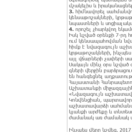
մշակելիս և իրականացնե
3.
հիմնավորել սահմանվ
կենսաթոշակների, կրթաթ
նպաստների և սոցիալակա
4.
որոշել չհարկվող եկա
Իսկ նշված օրենքի 7-րդ 
ում կենսապահովման նվազ
հիմք է նվազագույն աշ
կրթաթոշակների, ինչպե
այլ վճարների չափերի ս
Սակայն մինչ օրս նշված 
գների վերջին բարձրացո
են հանգեցնել աղքատու
Հայաստանի Հանրապետութ
Աշխատանքի միջազգայի
«Նվազագույն աշխատավա
Կոնվենցիան, պարտավորվ
աշխատավարձի սահմանմա
կյանքի արժեքը և տնտե
ժամանակ առ ժամանակ պ
Ինչպես վերը նշվեց, 2017